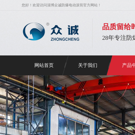
您好！欢迎访问淄博众诚防爆电动滚筒官方网站！
品质留给
28年专注
网站首页
关于我们
产品