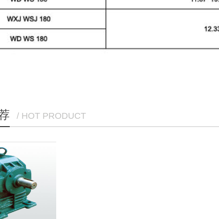
荐
/ HOT PRODUCT