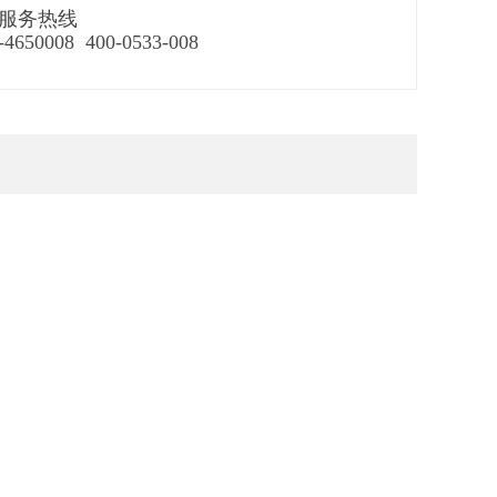
服务热线
-4650008 400-0533-008