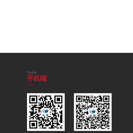
Mobile
手机端