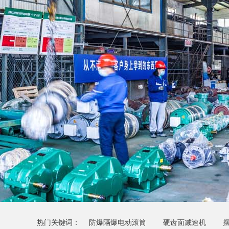
热门关键词：
防爆隔爆电动滚筒
硬齿面减速机