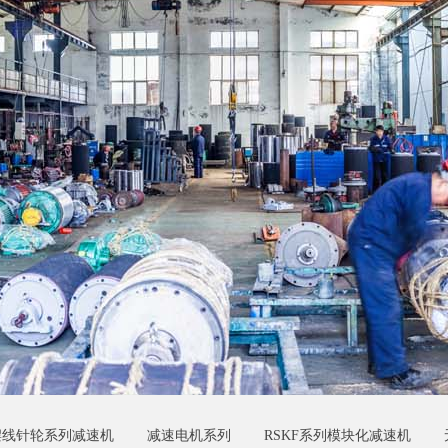
摆线针轮系列减速机
减速电机系列
RSKF系列模块化减速机