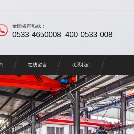
全国咨询热线：
0533-4650008 400-0533-008
态
在线留言
联系我们