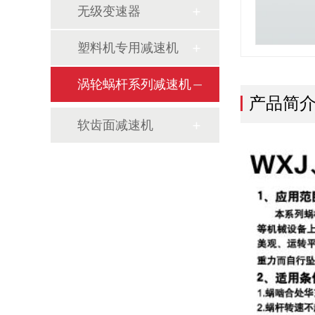
无级变速器
塑料机专用减速机
涡轮蜗杆系列减速机
产品简
软齿面减速机