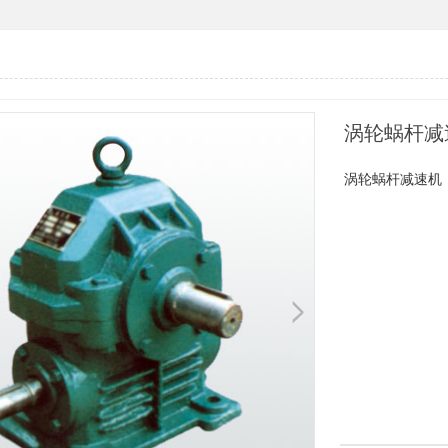
涡轮蜗杆减
涡轮蜗杆减速机