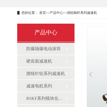
您的位置：
首页
>>
产品中心
>>
涡轮蜗杆系列减速机
产品中心
防爆隔爆电动滚筒
硬齿面减速机
摆线针轮系列减速机
减速电机系列
RSKF系列模块化减速机