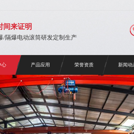
时间来证明
防爆/隔爆电动滚筒研发定制生产
中心
产品应用
荣誉资质
新闻动