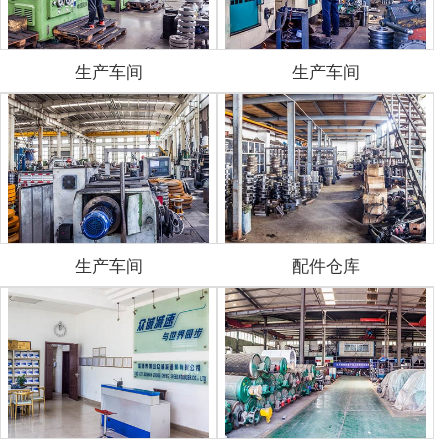
生产车间
生产车间
生产车间
配件仓库